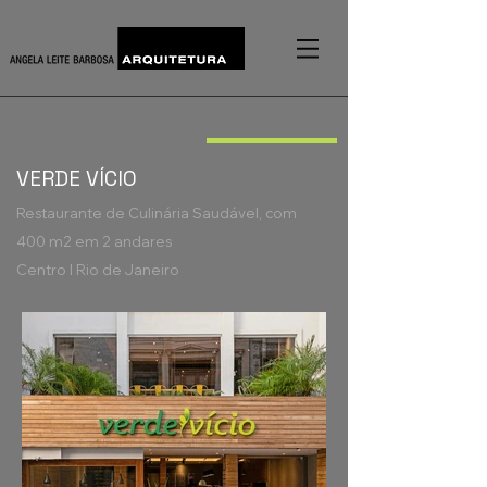
VERDE VÍCIO
Restaurante de Culinária Saudável, com
400 m2 em 2 andares
Centro I Rio de Janeiro